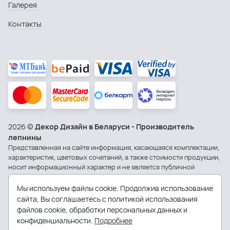
Галерея
Контакты
2026 ©
Декор Дизайн в Беларуси - Производитель
лепнины
Представленная на сайте информация, касающаяся комплектации,
характеристик, цветовых сочетаний, а также стоимости продукции,
носит информационный характер и не является публичной
офертой.
Политика обработки персональных данных
Мы используем файлы cookie. Продолжив использование
сайта, Вы соглашаетесь с политикой использования
Общество с ограниченной ответственностью «Квитней». УНП
файлов cookie, обработки персональных данных и
591005316.
конфиденциальности.
Подробнее
Юридический адрес: 230023, г. Гродно, ул. Трудовая 1-я, д. 4, оф. 1