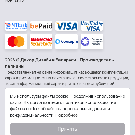
2026 ©
Декор Дизайн в Беларуси - Производитель
лепнины
Представленная на сайте информация, касающаяся комплектации,
характеристик, цветовых сочетаний, а также стоимости продукции,
носит информационный характер и не является публичной
офертой.
Политика обработки персональных данных
Мы используем файлы cookie. Продолжив использование
сайта, Вы соглашаетесь с политикой использования
Общество с ограниченной ответственностью «Квитней». УНП
файлов cookie, обработки персональных данных и
591005316.
конфиденциальности.
Подробнее
Юридический адрес: 230023, г. Гродно, ул. Трудовая 1-я, д. 4, оф. 1
Зарегистрировано Гродненским горисполкомом 06.07.2012 г.
Принять
Интернет-магазин зарегистрирован в Торговом реестре 23
августа 2023 г. за №563403